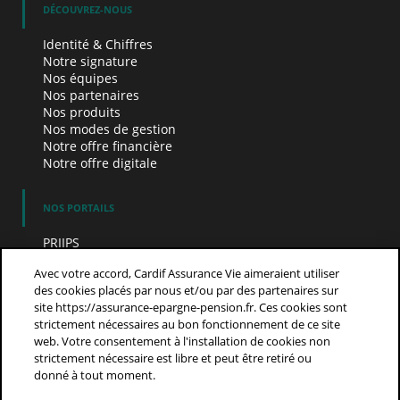
DÉCOUVREZ-NOUS
Identité & Chiffres
Notre signature
Nos équipes
Nos partenaires
Nos produits
Nos modes de gestion
Notre offre financière
Notre offre digitale
NOS PORTAILS
PRIIPS
Tableau synthèse des frais
Avec votre accord, Cardif Assurance Vie aimeraient utiliser
K4U
des cookies placés par nous et/ou par des partenaires sur
site https://assurance-epargne-pension.fr. Ces cookies sont
AIDE ET CONTACT
strictement nécessaires au bon fonctionnement de ce site
web. Votre consentement à l'installation de cookies non
Aide et contact
strictement nécessaire est libre et peut être retiré ou
donné à tout moment.