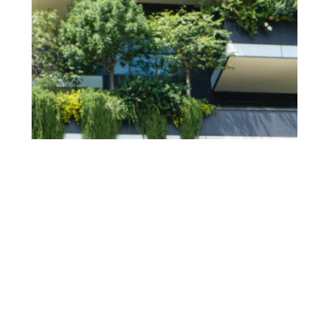
Le développement des obligations « vertes »
fait partie des priorités de nos actions de
financement de projets à haute valeur
environnementale. Depuis 2008, nous avons
ainsi intégré des critères environnementaux,
sociaux et de gouvernance à nos choix
d’investissement.
En ce sens, nous avons créé un « filtre