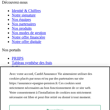
Découvrez-nous
Identité & Chiffres
Notre signature
Nos équipes
Nos partenaires
Nos produits
Nos modes de gestion
Notre offre financière
Notre offre digitale
Nos portails
PRIIPS
Tableau synthèse des frais
K4U
Avec votre accord, Cardif Assurance Vie aimeraient utiliser des
Aide et contact
cookies placés par nous et/ou par des partenaires sur site
https://assurance-epargne-pension.fr. Ces cookies sont
Aide et contact
strictement nécessaires au bon fonctionnement de ce site web.
Votre consentement à l'installation de cookies non strictement
nécessaire est libre et peut être retiré ou donné à tout moment.
Notre expertise au service de vos ambitions
Mentions légales